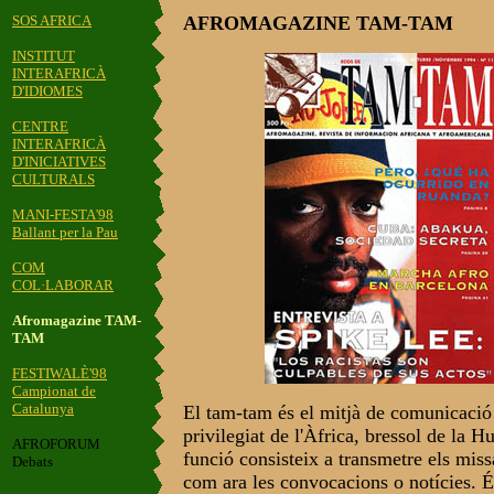
SOS AFRICA
AFROMAGAZINE TAM-TAM
INSTITUT
INTERAFRICÀ
D'IDIOMES
CENTRE
INTERAFRICÀ
D'INICIATIVES
CULTURALS
MANI-FESTA'98
Ballant per la Pau
COM
COL·LABORAR
Afromagazine TAM-
TAM
FESTIWALÈ'98
Campionat de
Catalunya
El tam-tam és el mitjà de comunicació 
privilegiat de l'Àfrica, bressol de la 
AFROFORUM
funció consisteix a transmetre els mis
Debats
com ara les convocacions o notícies. 