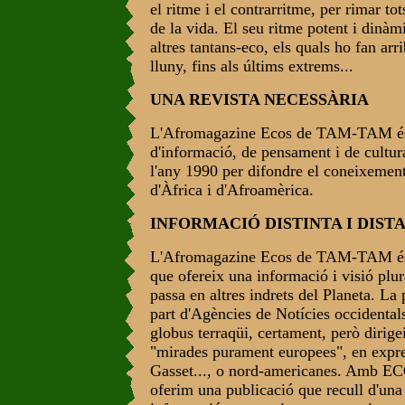
el ritme i el contrarritme, per rimar to
de la vida. El seu ritme potent i dinàmi
altres tantans-eco, els quals ho fan arr
lluny, fins als últims extrems...
UNA REVISTA NECESSÀRIA
L'Afromagazine Ecos de TAM-TAM és
d'informació, de pensament i de cultur
l'any 1990 per difondre el coneixement
d'Àfrica i d'Afroamèrica.
INFORMACIÓ DISTINTA I DIST
L'Afromagazine Ecos de TAM-TAM és
que ofereix una informació i visió plur
passa en altres indrets del Planeta. La 
part d'Agències de Notícies occidentals
globus terraqüi, certament, però dirige
"mirades purament europees", en expre
Gasset..., o nord-americanes. Am
oferim una publicació que recull d'una