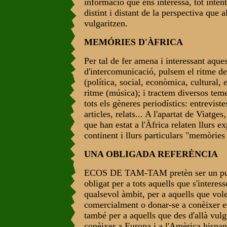
informació que ens interessa, tot inten
distint i distant de la perspectiva que a
vulgaritzen.
MEMÓRIES D'ÀFRICA
Per tal de fer amena i interessant aques
d'intercomunicació, pulsem el ritme de 
(política, social, econòmica, cultural, et
ritme (música); i tractem diversos teme
tots els gèneres periodístics: entreviste
articles, relats... A l'apartat de Viatges
que han estat a l'Àfrica relaten llurs ex
continent i llurs particulars "memòries
UNA OBLIGADA REFERÈNCIA
ECOS DE TAM-TAM pretèn ser un pun
obligat per a tots aquells que s'interes
qualsevol àmbit, per a aquells que vol
comercialment o donar-se a conèixer en
també per a aquells que des d'allà vul
conèixer a Europa i a l'Amèrica hispan