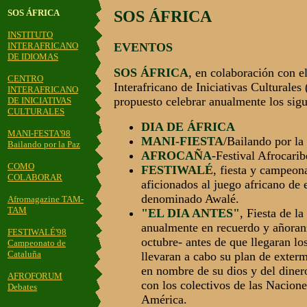
SOS ÁFRICA
SOS ÁFRICA
INSTITUTO
INTERAFRICANO
EVENTOS
DE IDIOMAS
SOS ÁFRICA
, en colaboración con e
CENTRO
Interafricano de Iniciativas Culturales
INTERAFRICANO
propuesto celebrar anualmente los sigu
DE INICIATIVAS
CULTURALES
DIA DE ÁFRICA
MANI-FESTA'98
MANI-FIESTA
/Bailando por la
Bailando por la Paz
AFROCAÑA
-Festival Afrocari
COMO
FESTIWALÉ
, fiesta y campeon
COLABORAR
aficionados al juego africano de e
denominado Awalé.
Afromagazine TAM-
TAM
"EL DIA ANTES"
, Fiesta de l
anualmente en recuerdo y añoranz
FESTIWALÉ'98
octubre- antes de que llegaran lo
Campeonato de
Cataluña
llevaran a cabo su plan de exter
en nombre de su dios y del diner
AFROFORUM
con los colectivos de las Nacione
Debates
América.