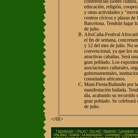
conferencias (sobre cultura
educación, religión, cooperac
y otras actividades y "movi
centros cívicos y plazas de 
Barcelona. Tendrán lugar los
de julio.
AfroCaña-Festival Afrocari
el fin de semana, concretam
y 12 del mes de julio. No se
convencional, ya que los st
atractivas cabañas. Será una
gran poblado. Los exposito
asociaciones culturales, or
gubernamentales, institucio
consulados africanos.
Mani-Fiesta/Bailando por la
manifestación bailada. Tend
día, acabando su recorrido e
gran poblado. Se celebrará 
de julio.
</0l>
[
Introducción
|
¿Que es?
|
¿Por qué?
|
Desarrollo
|
Cooperación
|
O
¿Que Hace?
|
Eventos
|
La Inculturación
|
¿Cooperante?
|
¿Organizaci
trabaja?
|
Sectores de Actuación
|
Quienes forman SOS ÁFRICA
|
Do